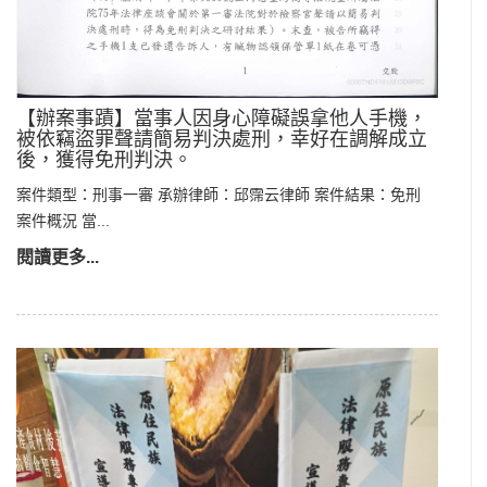
【辦案事蹟】當事人因身心障礙誤拿他人手機，
被依竊盜罪聲請簡易判決處刑，幸好在調解成立
後，獲得免刑判決。
案件類型：刑事一審 承辦律師：邱霈云律師 案件結果：免刑
案件概況 當...
閱讀更多...