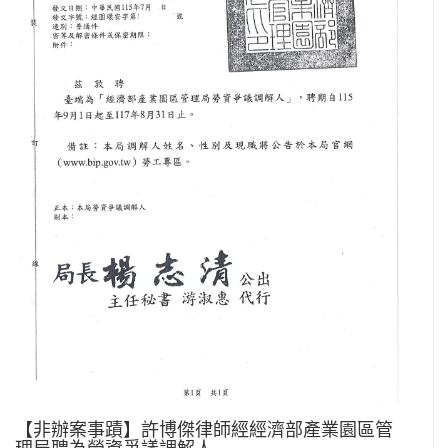
【非辦案事蹟】許博傑律師經經濟部產業園區管