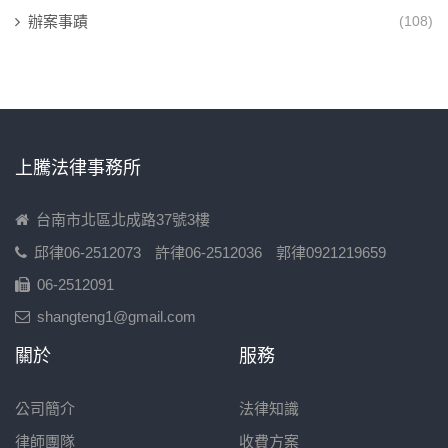
辦案事蹟
(108)
上騰法律事務所
台南市北區北成路37號3樓
邱律06-2512073
許律06-2512036
郭律0921219659
06-2512091
shangteng1@gmail.com
關於
服務
公司簡介
法律知識
律師團隊
收費方案