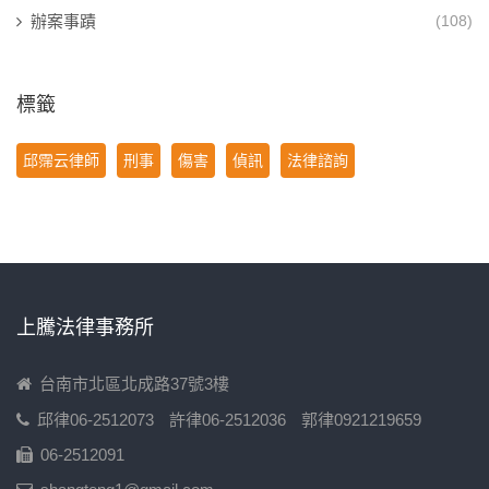
辦案事蹟
(108)
標籤
邱霈云律師
刑事
傷害
偵訊
法律諮詢
上騰法律事務所
台南市北區北成路37號3樓
邱律06-2512073
許律06-2512036
郭律0921219659
06-2512091