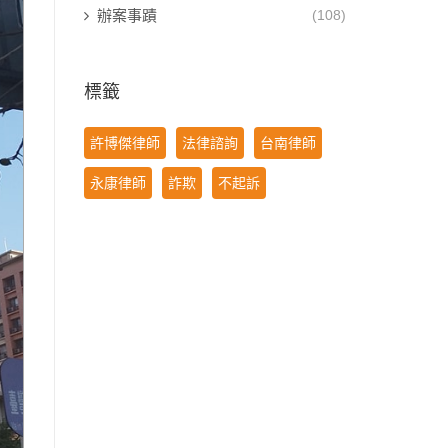
辦案事蹟
(108)
標籤
許博傑律師
法律諮詢
台南律師
永康律師
詐欺
不起訴