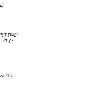
者
~
找工作呢?
工作了~
awyerTN