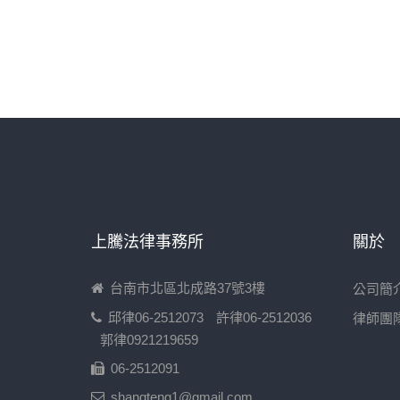
上騰法律事務所
關於
台南市北區北成路37號3樓
公司簡
邱律06-2512073
許律06-2512036
律師團
郭律0921219659
06-2512091
shangteng1@gmail.com