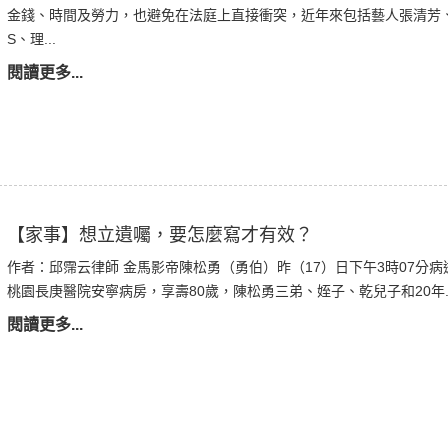
金錢、時間及勞力，也避免在法庭上直接衝突，近年來包括藝人張清芳
S、理...
閱讀更多...
【家事】想立遺囑，要怎麼寫才有效？
作者：邱霈云律師 金馬影帝陳松勇（勇伯）昨（17）日下午3時07分病
桃園長庚醫院安寧病房，享壽80歲，陳松勇三弟、姪子、乾兒子和20年..
閱讀更多...