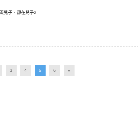
礙兒子，卻在兒子2
.
3
4
5
6
»