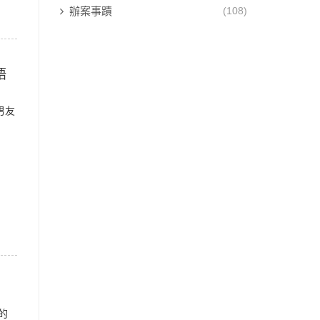
辦案事蹟
(108)
語
男友
的