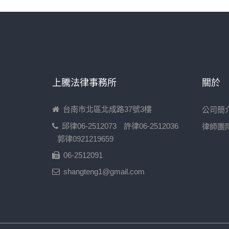
上騰法律事務所
關於
台南市北區北成路37號3樓
公司簡
邱律06-2512073
許律06-2512036
律師團
郭律0921219659
06-2512091
shangteng1@gmail.com