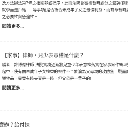
及方法辦法第7條之相關非訟程序，進而法院會審視暫時處分之聲請(例
就學而遷戶籍......等事項)是否符合未成年子女之最佳利益，而有命暫時
之必要性與急迫性。
閱讀更多...
【家事】律師，兒少表意權是什麼？
編者：許博傑律師 法院實務逐漸將兒童少年表意權落實在家事案件審理
程中，使有關未成年子女權益的案件不至於淪為父母親的攻防焦土戰而
犧牲品，畢竟有時夫妻是一時，但父母是一輩子的!
閱讀更多...
麼辦？給付扶