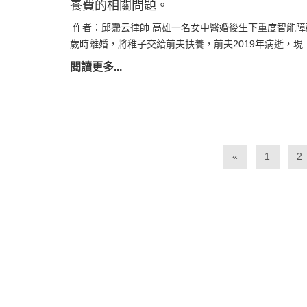
養費的相關問題。
作者：邱霈云律師 高雄一名女中醫婚後生下重度智能障
歲時離婚，將稚子交給前夫扶養，前夫2019年病逝，現..
閱讀更多...
«
1
2