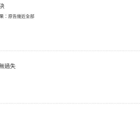
決
結果：原告幾近全部
無過失